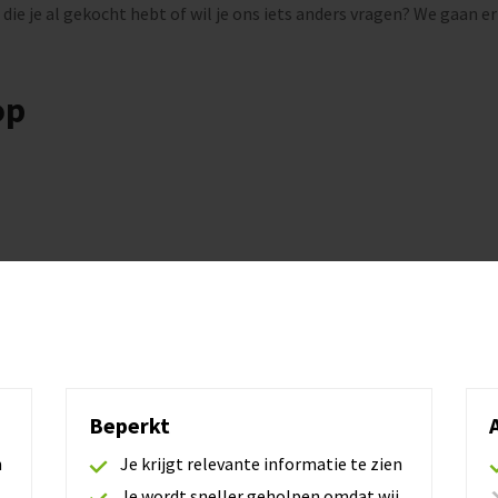
 die je al gekocht hebt of wil je ons iets anders vragen? We gaan er
op
l)
Beperkt
n
Je krijgt relevante informatie te zien
Je wordt sneller geholpen omdat wij