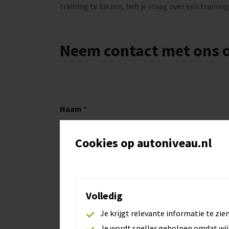
training te kiezen, heb je vraag over een training
Neem contact met ons 
Naam
*
Cookies op autoniveau.nl
APK-pas nummer of relatienummer (optionee
Volledig
Je krijgt relevante informatie te zie
Je wordt sneller geholpen omdat wij