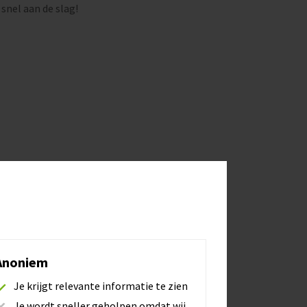
 snel aan de slag!
Anoniem
Je krijgt relevante informatie te zien
Je wordt sneller geholpen omdat wij