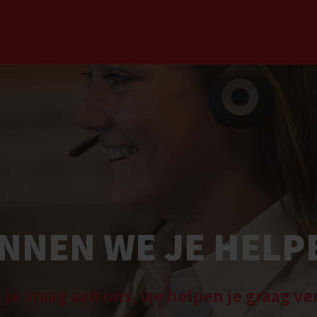
NNEN WE JE HELP
l je vraag aan ons, we helpen je graag ve