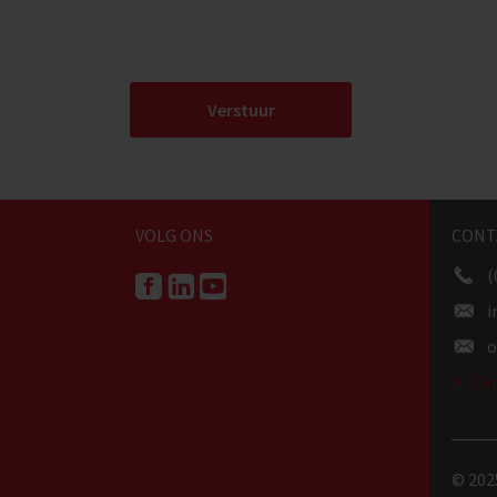
VOLG ONS
CONT
(
i
o
On
© 202