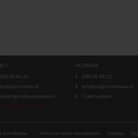
ACT
HELPDESK
088) 00 44 123
(088) 00 44 111
nfo@autoniveau.nl
helpdesk@autoniveau.nl
pleidingen@autoniveau.nl
Ticketsysteem
ze Opleidingslocaties
5 AutoNiveau
Alles over onze voorwaarden
Cookies
Coo