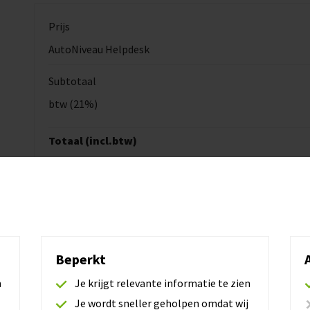
Prijs
AutoNiveau Helpdesk
Subtotaal
btw (21%)
Totaal (incl.btw)
Onderhoud en reparatie aan
1 sessie
Beperkt
1267 beoorde
n
Je krijgt relevante informatie te zien
Je wordt sneller geholpen omdat wij
Diagnose aan e-voertuigen 