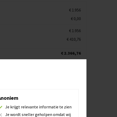
€ 1.956
€ 0,00
€ 1.956
€ 410,76
€ 2.366,76
 e-voertuigen Batterijmanagement
Anoniem
lingen
Je krijgt relevante informatie te zien
Je wordt sneller geholpen omdat wij
Batterijmanagement