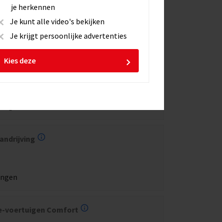
je herkennen
Je kunt alle video's bekijken
ingen
Je krijgt persoonlijke advertenties
Kies deze
e-voertuigen Aandrijving
lingen
andrijving
ingen
 e-voertuigen Comfort