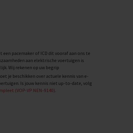
t een pacemaker of ICD dit vooraf aan ons te
kzaamheden aan elektrische voertuigen is
ijk. Wij rekenen op uw begrip
t je beschikken over actuele kennis van e-
ertuigen. Is jouw kennis niet up-to-date, volg
Compleet (VOP-VP NEN-9140)
.