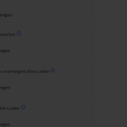
lingen
Comfort
ingen
e-voertuigen Slim Laden
ingen
lim Laden
ingen