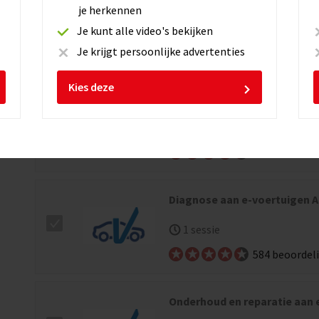
je herkennen
1 sessie
Je kunt alle video's bekijken
813 beoordel
Je krijgt persoonlijke advertenties
Kies deze
Onderhoud en reparatie aan 
1 sessie
1447 beoorde
Diagnose aan e-voertuigen A
1 sessie
584 beoordel
Onderhoud en reparatie aan