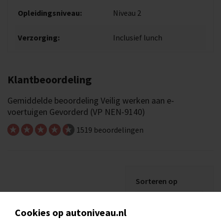
Opleidingsniveau:
Niveau 2
Verzorging:
Inclusief lunch
Klantbeoordeling
Gemiddelde beoordeling Veilig werken aan e-
voertuigen Gevorderd (VP NEN-9140)
1519 beoordelingen
Sorteren op
ERVARINGEN
Cookies op autoniveau.nl