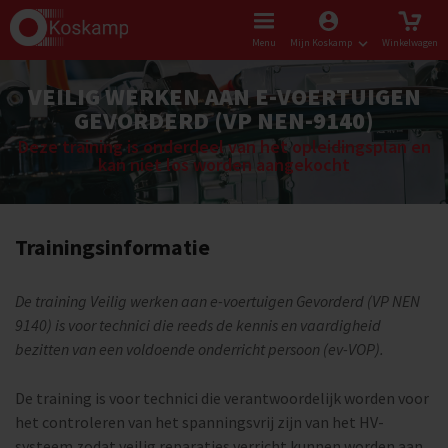
Menu
Mijn Koskamp
Winkelwagen
VEILIG WERKEN AAN E-VOERTUIGEN
GEVORDERD (VP NEN-9140)
Deze training is onderdeel van het opleidingsplan en
kan niet los worden aangekocht
Trainingsinformatie
De training Veilig werken aan e-voertuigen Gevorderd (VP NEN
9140) is voor technici die reeds de kennis en vaardigheid
bezitten van een voldoende onderricht persoon (ev-VOP).
De training is voor technici die verantwoordelijk worden voor
het controleren van het spanningsvrij zijn van het HV-
systeem zodat veilig reparaties verricht kunnen worden aan