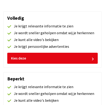
Volledig
Je krijgt relevante informatie te zien
Ronnie op 30-06-2026
Je wordt sneller geholpen omdat wij je herkennen
Je kunt alle video's bekijken
Je krijgt persoonlijke advertenties
Antonius op 30-06-2026
Kies deze
Beperkt
Erwin op 30-06-2026
Je krijgt relevante informatie te zien
Je wordt sneller geholpen omdat wij je herkennen
Je kunt alle video's bekijken