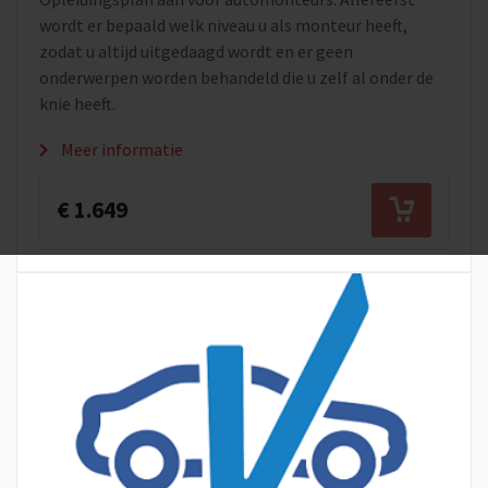
wordt er bepaald welk niveau u als monteur heeft,
zodat u altijd uitgedaagd wordt en er geen
onderwerpen worden behandeld die u zelf al onder de
knie heeft.
Meer informatie
€ 1.649