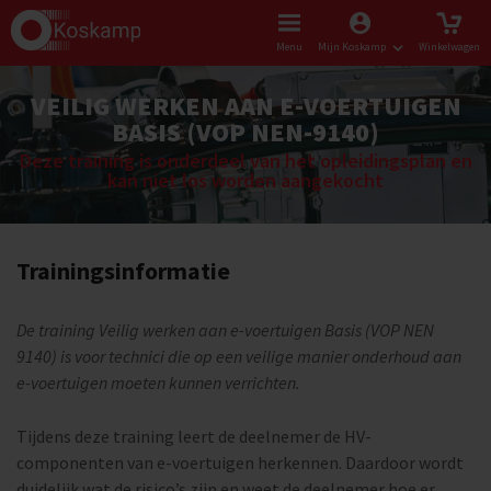
Menu
Mijn Koskamp
Winkelwagen
VEILIG WERKEN AAN E-VOERTUIGEN
BASIS (VOP NEN-9140)
Deze training is onderdeel van het opleidingsplan en
kan niet los worden aangekocht
Trainingsinformatie
De training Veilig werken aan e-voertuigen Basis (VOP NEN
9140) is voor technici die op een veilige manier onderhoud aan
e-voertuigen moeten kunnen verrichten.
Tijdens deze training leert de deelnemer de HV-
componenten van e-voertuigen herkennen. Daardoor wordt
duidelijk wat de risico’s zijn en weet de deelnemer hoe er