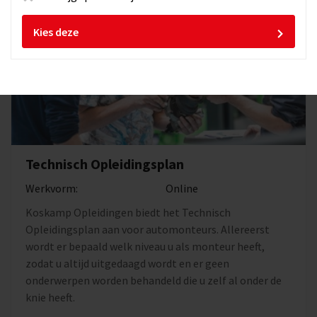
Kies deze
Technisch Opleidingsplan
Werkvorm:
Online
Koskamp Opleidingen biedt het Technisch
Opleidingsplan aan voor automonteurs. Allereerst
wordt er bepaald welk niveau u als monteur heeft,
zodat u altijd uitgedaagd wordt en er geen
onderwerpen worden behandeld die u zelf al onder de
knie heeft.