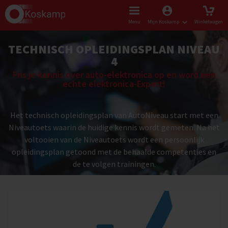
Menu
Mijn Koskamp
Winkelwagen
TECHNISCH OPLEIDINGSPLAN NIVEAU
4
Fris je kennis over auto-elektronica op en word een
echte elektronica-Expert!
Het technisch opleidingsplan van AutoNiveau start met een
Niveautoets waarin de huidige kennis wordt gemeten. Na het
voltooien van de Niveautoets wordt een persoonlijk
opleidingsplan getoond met de behaalde competenties en
de te volgen trainingen.