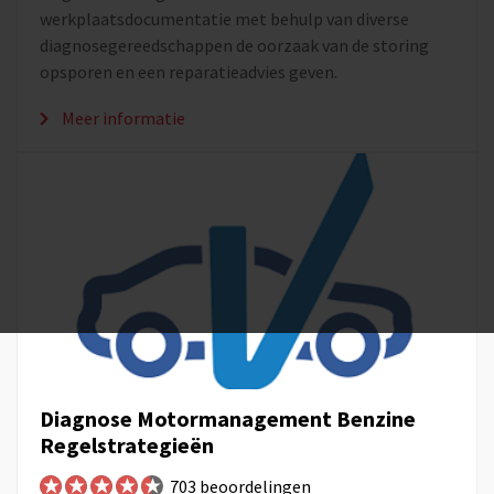
werkplaatsdocumentatie met behulp van diverse
diagnosegereedschappen de oorzaak van de storing
opsporen en een reparatieadvies geven.
Meer informatie
Diagnose Motormanagement Benzine
Regelstrategieën
703 beoordelingen