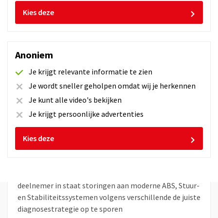
Kies deze
Anoniem
Je krijgt relevante informatie te zien
Je wordt sneller geholpen omdat wij je herkennen
Diagnose ABS, Stuur en
Je kunt alle video's bekijken
Stabiliteitssystemen
Je krijgt persoonlijke advertenties
607 beoordelingen
Kies deze
Duur:
1 sessie
Na het volgen van de online training en de praktijkdag
Diagnose ABS, Stuur- en stabiliteitssystemen is de
deelnemer in staat storingen aan moderne ABS, Stuur-
en Stabiliteitssystemen volgens verschillende de juiste
diagnosestrategie op te sporen